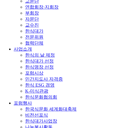
고문단
연합회장·지회장
부회장
자문단
교수진
한식대가
전문위원
협력단체
사업소개
한식의 날 제정
한식대가 선정
한식명장 선정
포럼시상
민간지도사 자격증
한식 ESG 경영
K-미식관광
한식문화협의회
포럼행사
한국식문화 세계화대축제
비전선포식
한식대가사업장
나눔봉사활동